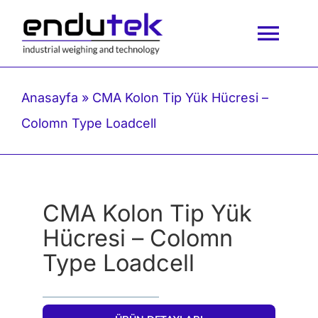
İçeriğe
geç
Togg
Navi
Anasayfa
Anasayfa
»
CMA Kolon Tip Yük Hücresi –
Colomn Type Loadcell
Kurumsal
Ürünlerimiz
CMA Kolon Tip Yük
Hücresi – Colomn
Blog
Type Loadcell
İletişim