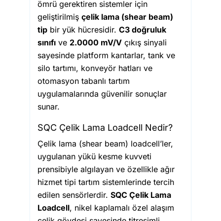
ömrü gerektiren sistemler için
geliştirilmiş
çelik lama (shear beam)
tip
bir yük hücresidir.
C3 doğruluk
sınıfı
ve
2.0000 mV/V
çıkış sinyali
sayesinde platform kantarlar, tank ve
silo tartımı, konveyör hatları ve
otomasyon tabanlı tartım
uygulamalarında güvenilir sonuçlar
sunar.
SQC Çelik Lama Loadcell Nedir?
Çelik lama (shear beam) loadcell’ler,
uygulanan yükü kesme kuvveti
prensibiyle algılayan ve özellikle ağır
hizmet tipi tartım sistemlerinde tercih
edilen sensörlerdir.
SQC Çelik Lama
Loadcell
, nikel kaplamalı özel alaşım
çelik gövdesi sayesinde titreşimli,