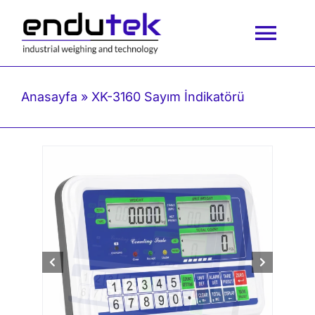
İçeriğe
geç
Togg
Navi
Anasayfa
Anasayfa
»
XK-3160 Sayım İndikatörü
Kurumsal
Ürünlerimiz
Blog
İletişim