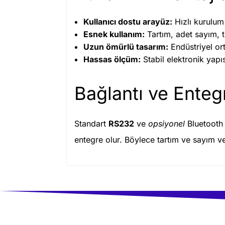
Kullanıcı dostu arayüz:
Hızlı kurulum 
Esnek kullanım:
Tartım, adet sayım, t
Uzun ömürlü tasarım:
Endüstriyel or
Hassas ölçüm:
Stabil elektronik yapı
Bağlantı ve Ente
Standart
RS232
ve
opsiyonel
Bluetooth 
entegre olur. Böylece tartım ve sayım verile