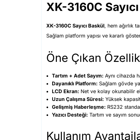
XK-3160C Sayıcı
XK-3160C Sayıcı Baskül
, hem ağırlık t
Sağlam platform yapısı ve kararlı göster
Öne Çıkan Özellik
Tartım + Adet Sayım:
Aynı cihazda ha
Dayanıklı Platform:
Sağlam gövde yapıs
LCD Ekran:
Net ve kolay okunabilir e
Uzun Çalışma Süresi:
Yüksek kapasite
Gelişmiş Haberleşme:
RS232 standa
Yazıcı Desteği:
Tartım ve sayım sonuçl
Kullanım Avantajla