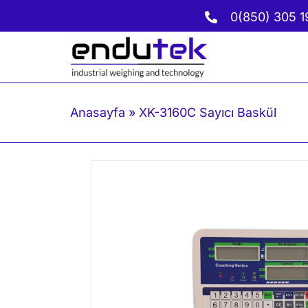
İçeriğe
0(850) 305 1
geç
Anasayfa
»
XK-3160C Sayıcı Baskül