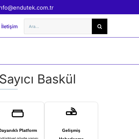
info@endutek.com.tr
Şunu
İletişim
ara:
Sayıcı Baskül
Dayanıklı Platform
Gelişmiş
ndüstriyel gövde yapısı