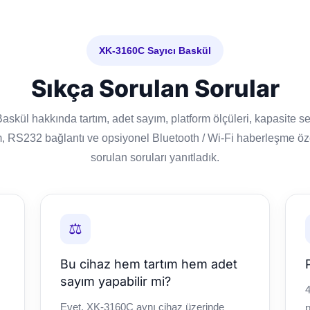
XK-3160C Sayıcı Baskül
Sıkça Sorulan Sorular
skül hakkında tartım, adet sayım, platform ölçüleri, kapasite se
, RS232 bağlantı ve opsiyonel Bluetooth / Wi-Fi haberleşme özelli
sorulan soruları yanıtladık.
⚖️
Bu cihaz hem tartım hem adet
sayım yapabilir mi?
4
Evet. XK-3160C aynı cihaz üzerinde
p