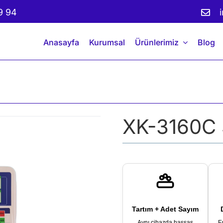
9 94
Anasayfa
Kurumsal
Ürünlerimiz
Blog
XK-3160C 
Tartım + Adet Sayım
Aynı cihazda hassas
E