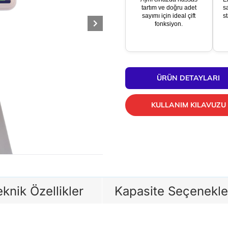
tartım ve doğru adet
s
sayımı için ideal çift
s
fonksiyon.
ÜRÜN DETAYLARI
KULLANIM KILAVUZU
knik Özellikler
Kapasite Seçenekle