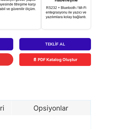
Haberleşme
ayesinde titreşime karşı
RS232 + Bluetooth / Wi-Fi
tabil ve güvenilir ölçüm.
entegrasyonu ile yazıcı ve
yazılımlara kolay bağlantı.
TEKLIF AL
📄 PDF Katalog Oluştur
ri
Opsiyonlar