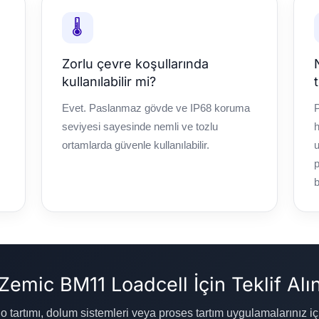
🌡️
Zorlu çevre koşullarında
kullanılabilir mi?
Evet. Paslanmaz gövde ve IP68 koruma
seviyesi sayesinde nemli ve tozlu
h
ortamlarda güvenle kullanılabilir.
u
p
b
Zemic BM11 Loadcell İçin Teklif Alı
ilo tartımı, dolum sistemleri veya proses tartım uygulamalarınız