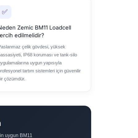
✅
Neden Zemic BM11 Loadcell
tercih edilmelidir?
Paslanmaz çelik gövdesi, yüksek
assasiyeti, IP68 koruması ve tank-silo
ygulamalarına uygun yapısıyla
rofesyonel tartım sistemleri için güvenilir
ir çözümdür.
n
 için uygun BM11