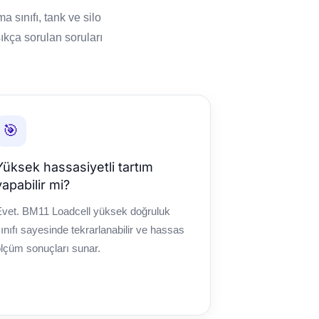
sınıfı, tank ve silo
sıkça sorulan soruları
🎯
Yüksek hassasiyetli tartım
yapabilir mi?
Evet. BM11 Loadcell yüksek doğruluk
ınıfı sayesinde tekrarlanabilir ve hassas
lçüm sonuçları sunar.