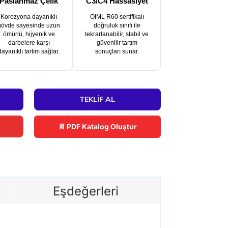
Paslanmaz Çelik
C3/C4 Hassasiyet
Korozyona dayanıklı
OIML R60 sertifikalı
gövde sayesinde uzun
doğruluk sınıfı ile
ömürlü, hijyenik ve
tekrarlanabilir, stabil ve
darbelere karşı
güvenilir tartım
dayanıklı tartım sağlar.
sonuçları sunar.
TEKLIF AL
📄 PDF Katalog Oluştur
Eşdeğerleri