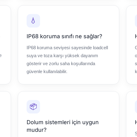
💧
p
IP68 koruma sınıfı ne sağlar?
IP68 koruma seviyesi sayesinde loadcell
G
e
suya ve toza karşı yüksek dayanım
o
gösterir ve zorlu saha koşullarında
s
güvenle kullanılabilir.
k
📦
Dolum sistemleri için uygun
mudur?
S