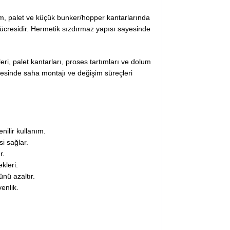
orm, palet ve küçük bunker/hopper kantarlarında
hücresidir. Hermetik sızdırmaz yapısı sayesinde
leri, palet kantarları, proses tartımları ve dolum
yesinde saha montajı ve değişim süreçleri
ilir kullanım.
i sağlar.
r.
kleri.
nü azaltır.
enlik.