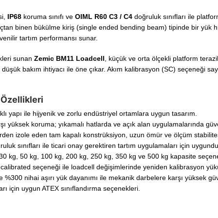
si,
IP68
koruma sınıfı ve
OIML R60 C3 / C4
doğruluk sınıfları ile platf
 uçtan binen bükülme kiriş (single ended bending beam) tipinde bir yük 
enilir tartım performansı sunar.
kleri sunan
Zemic BM11 Loadcell
, küçük ve orta ölçekli platform terazi
 düşük bakım ihtiyacı ile öne çıkar. Akım kalibrasyon (SC) seçeneği sa
Özellikleri
ı yapı ile hijyenik ve zorlu endüstriyel ortamlara uygun tasarım.
ı yüksek koruma; yıkamalı hatlarda ve açık alan uygulamalarında güven
erden izole eden tam kapalı konstrüksiyon, uzun ömür ve ölçüm stabilites
uk sınıfları ile ticari onay gerektiren tartım uygulamaları için uygundu
 30 kg, 50 kg, 100 kg, 200 kg, 250 kg, 350 kg ve 500 kg kapasite seçene
calibrated seçeneği ile loadcell değişimlerinde yeniden kalibrasyon yükü
 %300 nihai aşırı yük dayanımı ile mekanik darbelere karşı yüksek güv
rı için uygun ATEX sınıflandırma seçenekleri.