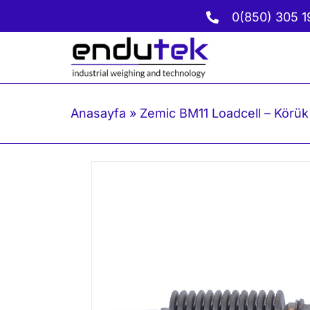
İçeriğe
0(850) 305 1
geç
Anasayfa
»
Zemic BM11 Loadcell – Körük