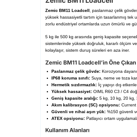
Zemic BM11 Loadcell
Zemic BM11 Loadcell
, paslanmaz çelik gövde
yüksek hassasiyetli tartım için tasarlanmış tek
zorlu endüstriyel ortamlarda uzun ömürlü ve güv
5 kg ile 500 kg arasında geniş kapasite seçene
sistemlerinde yüksek doğruluk, kararlı ölçüm ve
kolaylaşır, sistem duruş süreleri en aza iner.
Zemic BM11 Loadcell’in Öne Çıkan 
Paslanmaz çelik gövde:
Korozyona dayanıkl
IP68 koruma sınıfı:
Suya, neme ve toza karş
Hermetik sızdırmazlık:
İç yapıyı dış etkenl
Yüksek hassasiyet:
OIML R60 C3 / C4 doğrul
Geniş kapasite aralığı:
5 kg, 10 kg, 20 kg,
Akım kalibrasyon (SC) opsiyonu:
Current 
Güvenli ve nihai aşırı yük:
%150 güvenli ve
ATEX opsiyonu:
Patlayıcı ortam uygulamala
Kullanım Alanları