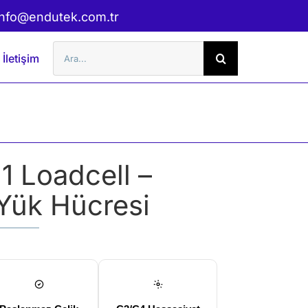
info@endutek.com.tr
Şunu
İletişim
ara:
 Loadcell –
Yük Hücresi