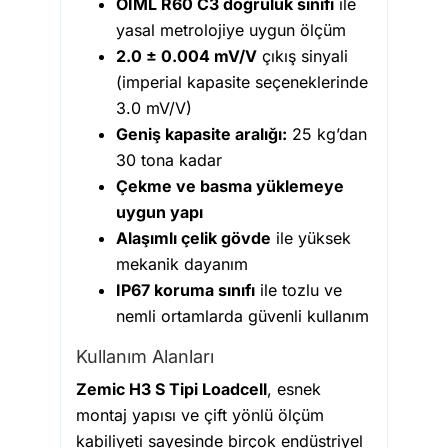
OIML R60 C3 doğruluk sınıfı
ile
yasal metrolojiye uygun ölçüm
2.0 ± 0.004 mV/V
çıkış sinyali
(imperial kapasite seçeneklerinde
3.0 mV/V)
Geniş kapasite aralığı:
25 kg’dan
30 tona kadar
Çekme ve basma yüklemeye
uygun yapı
Alaşımlı çelik gövde
ile yüksek
mekanik dayanım
IP67 koruma sınıfı
ile tozlu ve
nemli ortamlarda güvenli kullanım
Kullanım Alanları
Zemic H3 S Tipi Loadcell
, esnek
montaj yapısı ve çift yönlü ölçüm
kabiliyeti sayesinde birçok endüstriyel