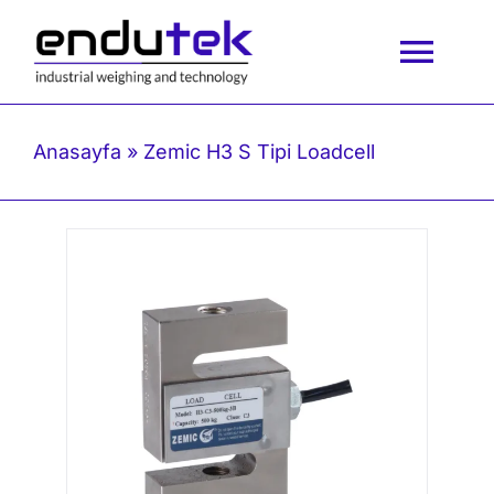
İçeriğe
geç
Togg
Navi
Anasayfa
Anasayfa
»
Zemic H3 S Tipi Loadcell
Kurumsal
Ürünlerimiz
Blog
İletişim