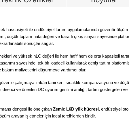
ek hassasiyeti ile endüstriyel tartım uygulamalarında güvenilir ölçü
, düşük toplam hata değeri ve kararlı çıkış sinyali sayesinde platform
krarlanabilir sonuçlar sağlar.
nekleri ve yüksek nLC değeri ile hem hafif hem de orta kapasiteli tart
asarımı sayesinde, tek bir loadcell kullanılarak geniş tartım platforml
e bakım maliyetlerini düşürmeye yardımcı olur.
 güvenle çalışmaya imkân tanırken, sıcaklık kompanzasyonu ve düşük 
 direnci ve önerilen DC uyarım gerilimi aralığı, tartım göstergeleri ve 
formans dengesi ile öne çıkan
Zemic L6D yük hücresi
, endüstriyel ot
züm arayan işletmeler için ideal tercihlerden biridir.