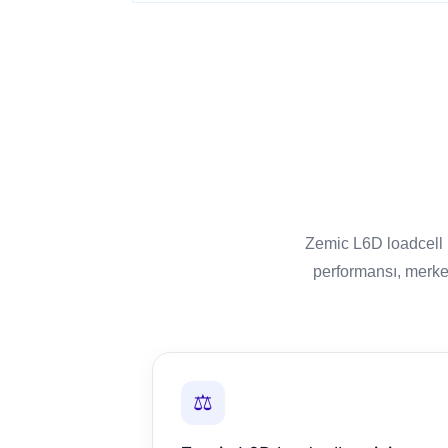
Zemic L6D loadcell h
performansı, merke
⚖️