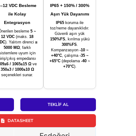
5–12 VDC Besleme
IP65 + 150% / 300%
ile Kolay
Aşırı Yük Dayanımı
Entegrasyon
IP65
koruma ile
toz/neme dayanıklıdır.
Önerilen besleme
5 ~
Güvenli aşırı yük
12 VDC
(maks.
18
150%FS
, kırılma yükü
DC
). Yalıtım direnci
≥
300%FS
.
5000 MΩ
; farklı
Kompanzasyon
-10 ~
sistemlere uyum için
+40°C
, çalışma
-35 ~
giriş/çıkış empedansı
+65°C
(depolama
-40 ~
09±6 / 1065±15 Ω
ve
+70°C
).
350±3 / 1000±10 Ω
seçenekleri sunar.
TEKLIF AL
DATASHEET
Eşdeğeri