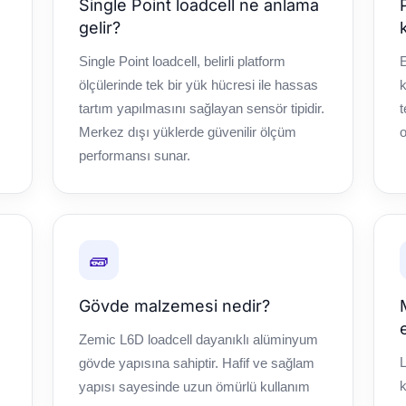
Single Point loadcell ne anlama
gelir?
Single Point loadcell, belirli platform
E
ölçülerinde tek bir yük hücresi ile hassas
k
tartım yapılmasını sağlayan sensör tipidir.
t
Merkez dışı yüklerde güvenilir ölçüm
o
performansı sunar.
🧱
Gövde malzemesi nedir?
Zemic L6D loadcell dayanıklı alüminyum
gövde yapısına sahiptir. Hafif ve sağlam
k
yapısı sayesinde uzun ömürlü kullanım