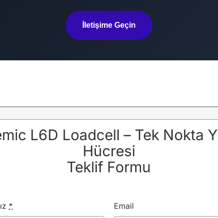
İletişime Geçin
mic L6D Loadcell – Tek Nokta 
Hücresi
Teklif Formu
nız
*
Email