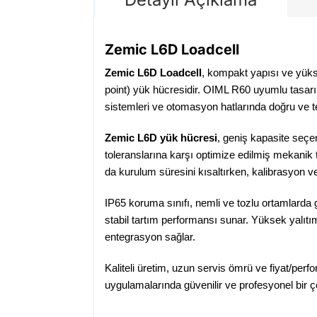
Zemic L6D Loadcell
Zemic L6D Loadcell
, kompakt yapısı ve yüks
point) yük hücresidir. OIML R60 uyumlu tasarımı
sistemleri ve otomasyon hatlarında doğru ve te
Zemic L6D yük hücresi
, geniş kapasite seçe
toleranslarına karşı optimize edilmiş mekanik t
da kurulum süresini kısaltırken, kalibrasyon v
IP65 koruma sınıfı, nemli ve tozlu ortamlarda
stabil tartım performansı sunar. Yüksek yalıtım
entegrasyon sağlar.
Kaliteli üretim, uzun servis ömrü ve fiyat/per
uygulamalarında güvenilir ve profesyonel bir çö