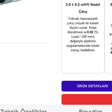
2.0 ± 0.2 mV/V Stabil
Çıkış
Yüksek hassasiyetli
çıkış sinyali ile kararlı
ölçüm sunar. Köşe
düzeltmesi
≤ 0.02
(%
V
Load / 100 mm)
değeriyle platform
uygulamalarında tutarlı
sonuç hedeflenir.
4
ÜRÜN DETAYLARI
Teknik Özellikler
Boyutlar