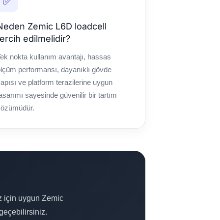
✅
Neden Zemic L6D loadcell
tercih edilmelidir?
ek nokta kullanım avantajı, hassas
lçüm performansı, dayanıklı gövde
apısı ve platform terazilerine uygun
asarımı sayesinde güvenilir bir tartım
çözümüdür.
ız için uygun Zemic
eçebilirsiniz.