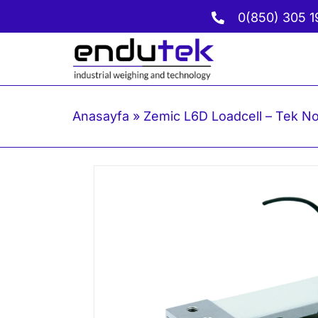
İçeriğe
0(850) 305 1
geç
Anasayfa
»
Zemic L6D Loadcell – Tek No