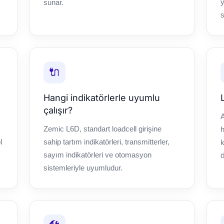
y
sunar.
s
🔌
Hangi indikatörlerle uyumlu
çalışır?
A
Zemic L6D, standart loadcell girişine
h
l
sahip tartım indikatörleri, transmitterler,
k
sayım indikatörleri ve otomasyon
ö
sistemleriyle uyumludur.