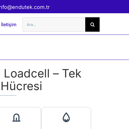
info@endutek.com.tr
Şunu
İletişim
ara:
Loadcell – Tek
 Hücresi