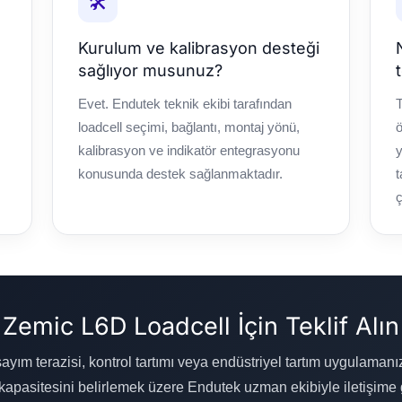
🛠️
Kurulum ve kalibrasyon desteği
sağlıyor musunuz?
Evet. Endutek teknik ekibi tarafından
T
loadcell seçimi, bağlantı, montaj yönü,
ö
kalibrasyon ve indikatör entegrasyonu
y
konusunda destek sağlanmaktadır.
t
Zemic L6D Loadcell İçin Teklif Alın
 sayım terazisi, kontrol tartımı veya endüstriyel tartım uygulaman
kapasitesini belirlemek üzere Endutek uzman ekibiyle iletişime g