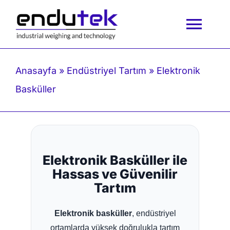
İçeriğe
geç
Togg
Navi
Anasayfa
Anasayfa
»
Endüstriyel Tartım
»
Elektronik
Basküller
Kurumsal
Ürünlerimiz
Elektronik Basküller ile
Blog
Hassas ve Güvenilir
Tartım
İletişim
Elektronik basküller
, endüstriyel
ortamlarda yüksek doğrulukla tartım